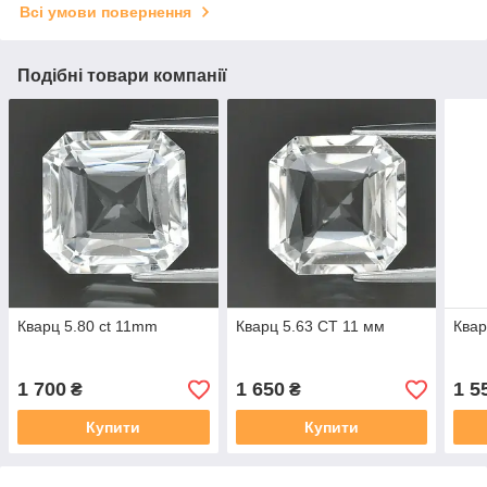
Всі умови повернення
Подібні товари компанії
Кварц 5.80 ct 11mm
Кварц 5.63 CT 11 мм
Квар
1 700
1 650
1 5
₴
₴
Купити
Купити