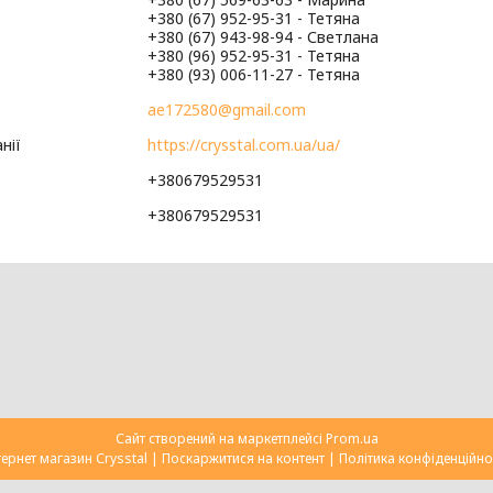
+380 (67) 952-95-31
Тетяна
+380 (67) 943-98-94
Светлана
+380 (96) 952-95-31
Тетяна
+380 (93) 006-11-27
Тетяна
ae172580@gmail.com
https://crysstal.com.ua/ua/
+380679529531
+380679529531
Сайт створений на маркетплейсі
Prom.ua
Інтернет магазин Сrysstal |
Поскаржитися на контент
|
Політика конфіденційно