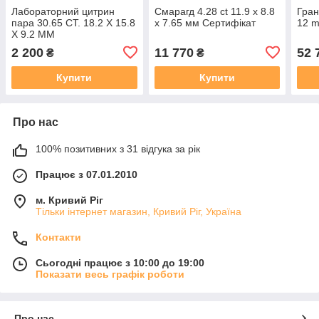
Лабораторний цитрин
Смарагд 4.28 ct 11.9 x 8.8
Гран
пара 30.65 CT. 18.2 X 15.8
x 7.65 мм Сертифікат
12 m
X 9.2 ММ
2 200
11 770
52 
₴
₴
Купити
Купити
Про нас
100% позитивних з 31 відгука за рік
Працює з 07.01.2010
м. Кривий Ріг
Тільки інтернет магазин, Кривий Ріг, Україна
Контакти
Сьогодні працює з 10:00 до 19:00
Показати весь графік роботи
Про нас