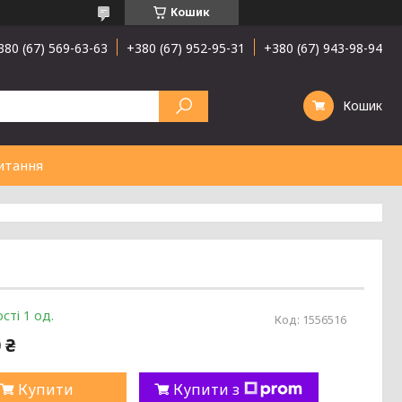
Кошик
380 (67) 569-63-63
+380 (67) 952-95-31
+380 (67) 943-98-94
Кошик
итання
сті 1 од.
Код:
1556516
 ₴
Купити
Купити з