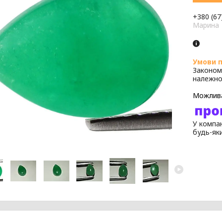
+380 (67
Марина
Законом
належно
У компан
будь-як