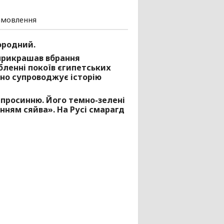
амовлення
ородний.
 прикрашав вбрання
бленні покоїв єгипетських
йно супроводжує історію
з просинню. Його темно-зелені
нням сяйва». На Русі смарагд