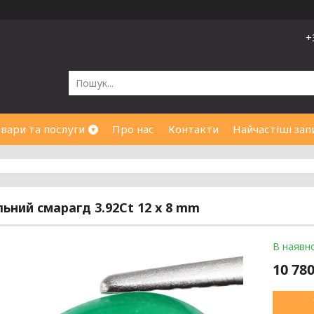
+
вари та послуги
Про нас
Контакти
Найчастіші зап
ьний смарагд 3.92Ct 12 x 8 mm
В наявно
10 780