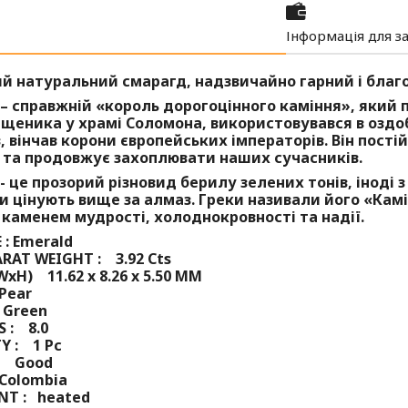
Інформація для з
 натуральний смарагд, надзвичайно гарний і благ
– справжній «король дорогоцінного каміння», який
щеника у храмі Соломона, використовувався в оздо
, вінчав корони європейських імператорів. Він пості
та продовжує захоплювати наших сучасників.
- це прозорий різновид берилу зелених тонів, іноді 
и цінують вище за алмаз. Греки називали його «Камі
каменем мудрості, холоднокровності та надії.
 : Emerald
RAT WEIGHT : 3.92 Cts
xWxH) 11.62 x 8.26 x 5.50 MM
Pear
 Green
 : 8.0
Y : 1 Pc
 : Good
 Colombia
NT : heated