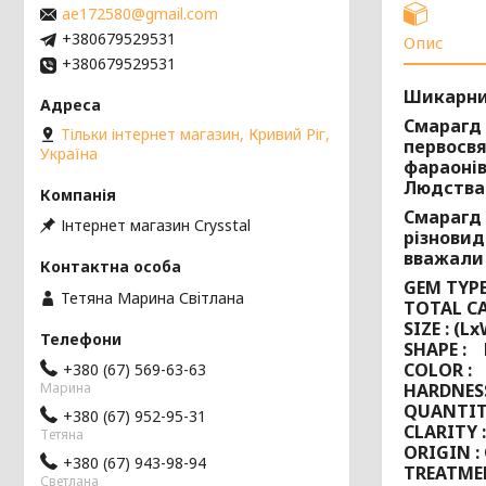
ae172580@gmail.com
+380679529531
Опис
+380679529531
Шикарний
Смарагд 
Тільки інтернет магазин, Кривий Ріг,
первосвя
Україна
фараонів
Людства 
Смарагд 
Інтернет магазин Сrysstal
різновид
вважали 
GEM TYPE
Тетяна Марина Свiтлана
TOTAL CA
SIZE : (L
SHAPE : 
COLOR :
+380 (67) 569-63-63
HARDNESS
Марина
QUANTIT
+380 (67) 952-95-31
CLARITY
Тетяна
ORIGIN :
+380 (67) 943-98-94
TREATME
Светлана