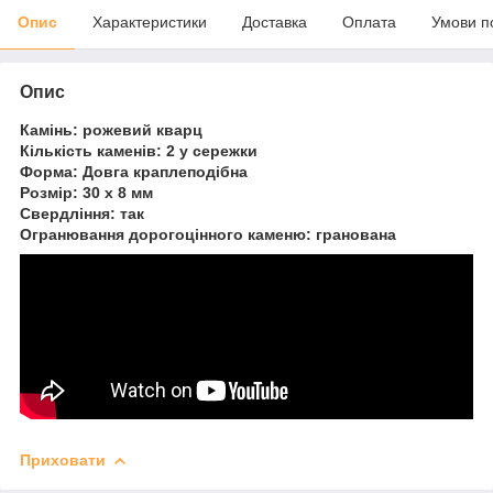
Опис
Характеристики
Доставка
Оплата
Умови п
Опис
Камінь: рожевий кварц
Кількість каменів: 2 у сережки
Форма: Довга краплеподібна
Розмір: 30 x 8 мм
Свердління: так
Огранювання дорогоцінного каменю: гранована
Приховати