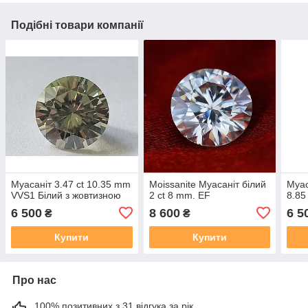
Подібні товари компанії
Муасаніт 3.47 ct 10.35 mm
Moissanite Муасаніт білий
Муас
VVS1 Білий з жовтизною
2 ct 8 mm. EF
8.85
6 500
8 600
6 5
₴
₴
Купити
Купити
Про нас
100% позитивних з 31 відгука за рік