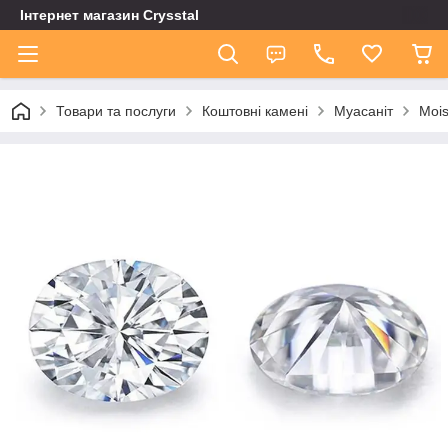
Інтернет магазин Сrysstal
Товари та послуги
Коштовні камені
Муасаніт
Mois