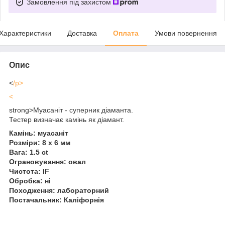
Замовлення під захистом
Характеристики
Доставка
Оплата
Умови повернення
Опис
<
/p>
<
strong>Муасаніт - суперник діаманта.
Тестер визначає камінь як діамант.
Камінь: муасаніт
Розміри: 8 х 6 мм
Вага: 1.5 ct
Ограновування: овал
Чистота: IF
Обробка: ні
Походження: лабораторний
Постачальник: Каліфорнія