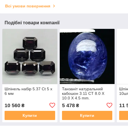
Всі умови повернення
Подібні товари компанії
Шпінель набір 5.37 Ct 5 х
Танзаніт натуральний
Шпін
6 мм
кабошон 3.11 CT 8.0 X
10шт
10.0 X 4.5 mm.
10 560
5 478
11 
₴
₴
Купити
Купити