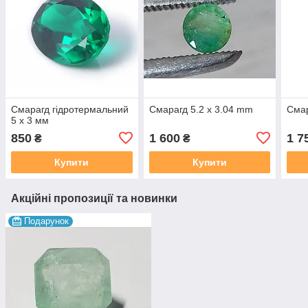
Смарагд гідротермальний
Смарагд 5.2 х 3.04 mm
Смар
5 х 3 мм
850
1 600
1 7
₴
₴
Купити
Купити
Акційні пропозиції та новинки
Подарунок