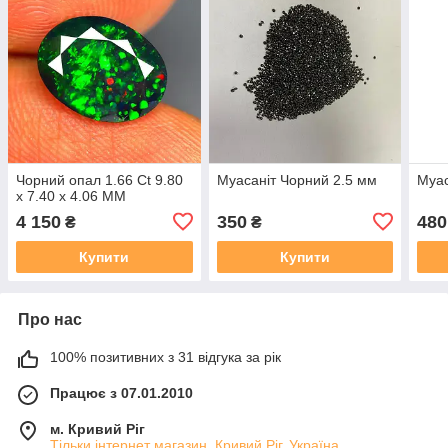
Чорний опал 1.66 Ct 9.80
Муасанiт Чорний 2.5 мм
Муас
x 7.40 x 4.06 MM
4 150
350
480
₴
₴
Купити
Купити
Про нас
100% позитивних з 31 відгука за рік
Працює з 07.01.2010
м. Кривий Ріг
Тільки інтернет магазин, Кривий Ріг, Україна