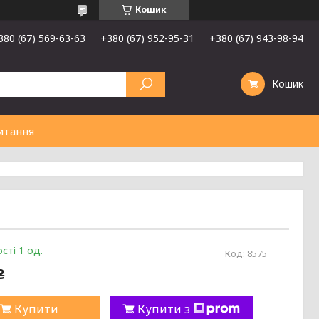
Кошик
380 (67) 569-63-63
+380 (67) 952-95-31
+380 (67) 943-98-94
Кошик
итання
сті 1 од.
Код:
8575
₴
Купити
Купити з