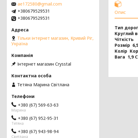
ae172580@gmail.com
+380679529531
Опис
+380679529531
Тип доро
Круглий в
Тільки інтернет магазин, Кривий Ріг,
Чіткість
Україна
Розмір 6,5
Колір Ко
Вага 1,9 C
Інтернет магазин Сrysstal
Тетяна Марина Свiтлана
+380 (67) 569-63-63
Марина
+380 (67) 952-95-31
Тетяна
+380 (67) 943-98-94
Светлана