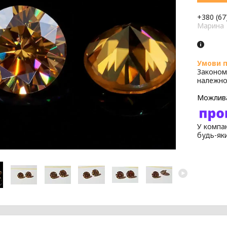
+380 (67
Марина
Законом
належно
У компан
будь-як