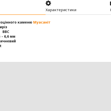
Характеристики
гоцінного каменю
Муасаніт
иріз
 ВВС
 - 6,6 мм
ричневий
t