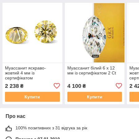
Муассанит яскраво-
Муассанит білий 6 х 12
Муас
жовтий 4 мм із
мм із сертифікатом 2 Ct
жовт
сертифікатом
серт
2 238
4 100
2 4
₴
₴
Купити
Купити
Про нас
100% позитивних з 31 відгука за рік
Працює з 07.01.2010