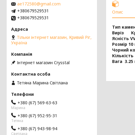
ae172580@gmail.com
+380679529531
Опис
+380679529531
Тип каме
Виріз Кр
Тільки інтернет магазин, Кривий Ріг,
Ясність V
Україна
Розмір 10
Чорний ко
Кількість 
Вага 3.25
Інтернет магазин Сrysstal
Тетяна Марина Свiтлана
+380 (67) 569-63-63
Марина
+380 (67) 952-95-31
Тетяна
+380 (67) 943-98-94
Светлана