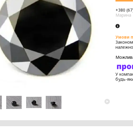
+380 (67
Марина
Законом
належно
У компан
будь-як