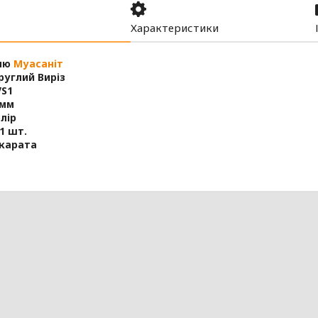
Характеристики
ню
Муасаніт
углий Виріз
VS1
 мм
лір
1 шт.
 карата