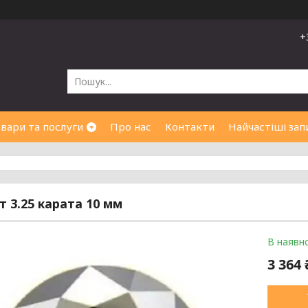
+
вари та послуги
Про нас
Контакти
Найчастіші зап
т 3.25 карата 10 мм
В наявно
3 364 