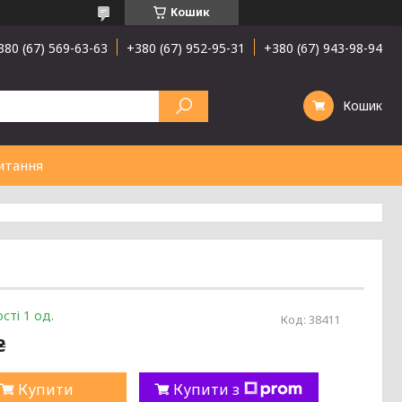
Кошик
380 (67) 569-63-63
+380 (67) 952-95-31
+380 (67) 943-98-94
Кошик
итання
сті 1 од.
Код:
38411
₴
Купити
Купити з