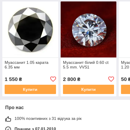
Муассанит 1.05 карата
Муассанит білий 0.60 ct
Муас
6.35 мм
5.5 mm. VVS1
1.2
1 550
2 800
50
₴
₴
Купити
Купити
Про нас
100% позитивних з 31 відгука за рік
Працює з 07.01.2010