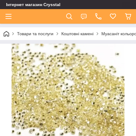
Інтернет магазин Сrysstal
Товари та послуги
Коштовні камені
Муасаніт кольор