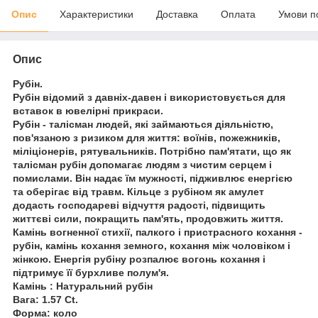
Опис
Характеристики
Доставка
Оплата
Умови п
Опис
Рубін.
Рубін відомий з давніх-давен і використовується для
вставок в ювелірні прикраси.
Рубін - талісман людей, які займаються діяльністю,
пов'язаною з ризиком для життя: воїнів, пожежників,
міліціонерів, рятувальників. Потрібно пам'ятати, що як
талісман рубін допомагає людям з чистим серцем і
помислами. Він надає їм мужності, підживлює енергією
та оберігає від травм. Кільце з рубіном як амулет
додасть господареві відчуття радості, підвищить
життєві сили, покращить пам'ять, продовжить життя.
Камінь вогненної стихії, палкого і пристрасного кохання -
рубін, камінь кохання земного, кохання між чоловіком і
жінкою. Енергія рубіну розпалює вогонь кохання і
підтримує її бурхливе полум'я.
Камінь : Натуральний рубін
Вага: 1.57 Ct.
Форма: коло