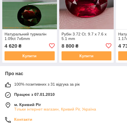
Натуральний турмалін
Рубін 3.72 Ct. 9.7 x 7.6 x
Нату
1.09ct 7x6mm
5.1 mm
1.17
4 620
8 800
4 7
₴
₴
Купити
Купити
Про нас
100% позитивних з 31 відгука за рік
Працює з 07.01.2010
м. Кривий Ріг
Тільки інтернет магазин, Кривий Ріг, Україна
Контакти