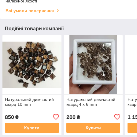
належної якості
Всі умови повернення
Подібні товари компанії
Натуральний димчастий
Натуральний димчастий
Нату
кварц 10 mm
кварц 4 х 6 mm
ква
850
200
1 1
₴
₴
Купити
Купити