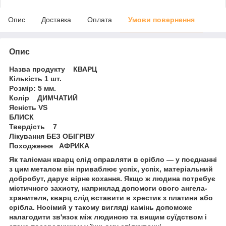
Опис
Доставка
Оплата
Умови повернення
Опис
Назва продукту КВАРЦ
Кількість 1 шт.
Розмір: 5 мм.
Колір ДИМЧАТИЙ
Ясність VS
БЛИСК
Твердість 7
Лікування БЕЗ ОБІГРІВУ
Походження АФРИКА
Як талісман кварц слід оправляти в срібло — у поєднанні
з цим металом він приваблює успіх, успіх, матеріальний
добробут, дарує вірне кохання. Якщо ж людина потребує
містичного захисту, наприклад допомоги свого ангела-
хранителя, кварц слід вставити в хрестик з платини або
срібла. Носімий у такому вигляді камінь допоможе
налагодити зв'язок між людиною та вищим суїдством і