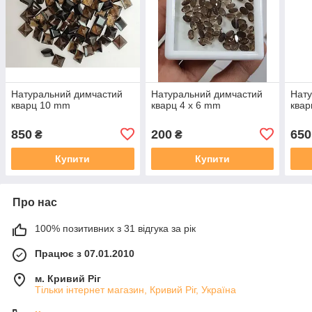
Натуральний димчастий
Натуральний димчастий
Нату
кварц 10 mm
кварц 4 х 6 mm
ква
850
200
650
₴
₴
Купити
Купити
Про нас
100% позитивних з 31 відгука за рік
Працює з 07.01.2010
м. Кривий Ріг
Тільки інтернет магазин, Кривий Ріг, Україна