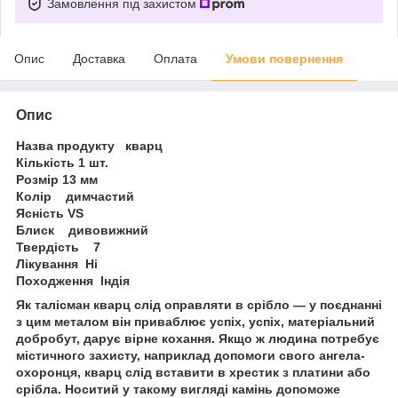
Замовлення під захистом
Опис
Доставка
Оплата
Умови повернення
Опис
Назва продукту кварц
Кількість 1 шт.
Розмір 13 мм
Колір димчастий
Ясність VS
Блиск дивовижний
Твердість 7
Лікування Ні
Походження Індія
Як талісман кварц слід оправляти в срібло — у поєднанні
з цим металом він приваблює успіх, успіх, матеріальний
добробут, дарує вірне кохання. Якщо ж людина потребує
містичного захисту, наприклад допомоги свого ангела-
охоронця, кварц слід вставити в хрестик з платини або
срібла. Носитий у такому вигляді камінь допоможе