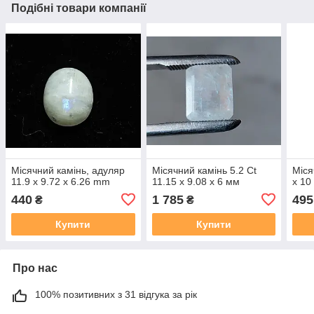
Подібні товари компанії
Місячний камінь, адуляр
Місячний камінь 5.2 Ct
Міся
11.9 х 9.72 х 6.26 mm
11.15 х 9.08 х 6 мм
х 1
440
1 785
495
₴
₴
Купити
Купити
Про нас
100% позитивних з 31 відгука за рік