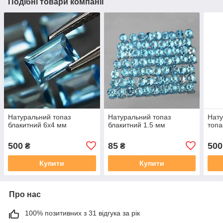
Подібні товари компанії
Натуральний топаз
Натуральний топаз
Нату
блакитний 6х4 мм
блакитний 1.5 мм
топа
500
85
500
₴
₴
Купити
Купити
Про нас
100% позитивних з 31 відгука за рік