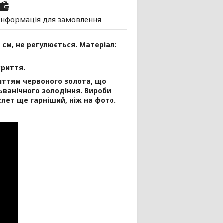
Інформація для замовлення
5 см, не регулюється. Матеріал:
криття.
риттям червоного золота, що
ьванічного золодіння. Вироби
лет ще гарніший, ніж на фото.