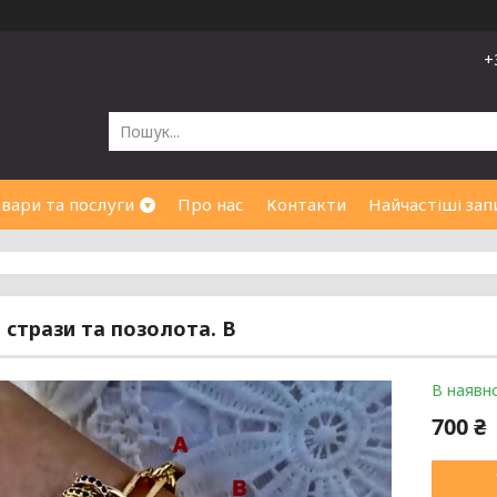
+
вари та послуги
Про нас
Контакти
Найчастіші зап
 стрази та позолота. В
В наявно
700 ₴