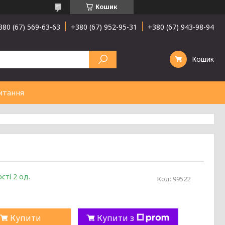
Кошик
380 (67) 569-63-63
+380 (67) 952-95-31
+380 (67) 943-98-94
Кошик
итання
сті 2 од.
Код:
99522
Купити
Купити з