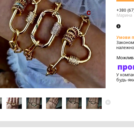
+380 (67
Марина
Законом
належно
У компан
будь-як