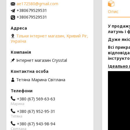
ae172580@gmail.com
+380679529531
Опис
+380679529531
У продажу
латунь і ф
Тільки інтернет магазин, Кривий Ріг,
Дуже які
Україна
Всі прикр
відповіда
інструкто
Інтернет магазин Сrysstal
Ідеально 
Тетяна Марина Свiтлана
+380 (67) 569-63-63
Марина
+380 (67) 952-95-31
Тетяна
+380 (67) 943-98-94
Светлана