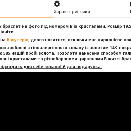
Характеристики
 браслет на фото під номером В із кристалами.
Розмір 19.
іаніти.
сна
біжутерія
, довго носиться, оскільки має цирконієве по
аси зроблені з гіпоалергенного сплаву із золотим 14К-пок
є 585 нашій пробі золота. Позолота нанесена способом гал
вані кристалами та різнобарвними цирконами.В житті брас
підходить для себе коханої й для подарунка.