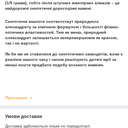
(1/5 грама), тобто після штучних ювелірних алмазів – це
найдорожчі синтетичні дорогоцінні камені.
Синтетичні аналоги соответствут природного
алесандриту за хімічною формулою і більшості фізико-
оптичних властивостей. Тим не менш, природний
олександрит залишається неперевершеним як красою,
так і по вартості.
Як би ми не ставилися до синтетичних самоцвітів, вони є
реалією нашого часу і часом реалізують дитячі мрії за
менші кошти придбати подобу коханого каменю.
Приховати
Умови доставки
Доставка здійснюється тільки по передоплаті.