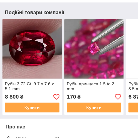
Подібні товари компанії
Рубін 3.72 Ct. 9.7 x 7.6 x
Рубін принцеса 1.5 to 2
Рубін
5.1 mm
mm
3.5
8 800
170
6 8
₴
₴
Купити
Купити
Про нас