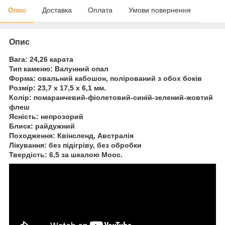
Опис
Доставка
Оплата
Умови повернення
Опис
Вага: 24,26 карата
Тип каменю: Валунний опал
Форма: овальний кабошон, полірований з обох боків
Розмір: 23,7 х 17,5 х 6,1 мм.
Колір: помаранчевий-фіолетовий-синій-зелений-жовтий
флеш
Ясність: непрозорий
Блиск: райдужний
Походження: Квінсленд, Австралія
Лікування: без підігріву, без обробки
Твердість: 6,5 за шкалою Моос.