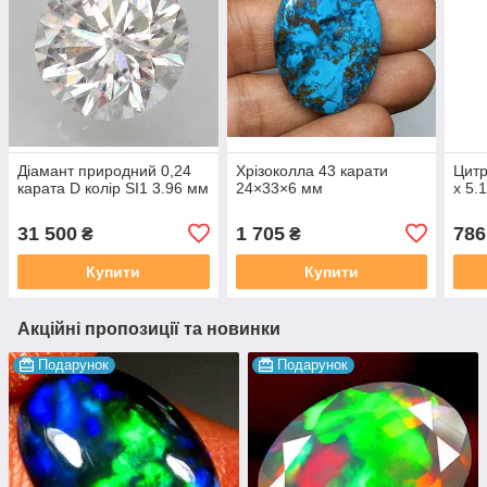
Діамант природний 0,24
Хрiзоколла 43 карати
Цитр
карата D колір SI1 3.96 мм
24×33×6 мм
х 5.
31 500
1 705
786
₴
₴
Купити
Купити
Акційні пропозиції та новинки
Подарунок
Подарунок