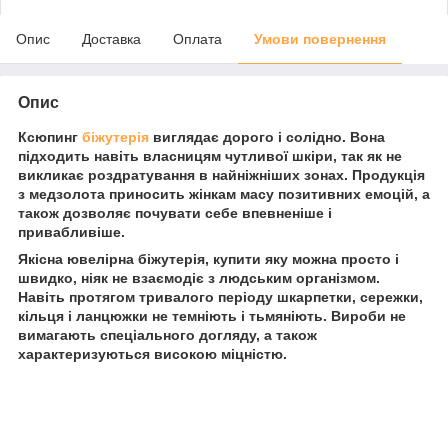
Опис
Доставка
Оплата
Умови повернення
Опис
Ксюпинг
біжутерія
виглядає дорого і солідно. Вона
підходить навіть власницям чутливої шкіри, так як не
викликає роздратування в найніжніших зонах. Продукція
з медзолота приносить жінкам масу позитивних емоцій, а
також дозволяє почувати себе впевненіше і
привабливіше.
Якісна ювелірна біжутерія, купити яку можна просто і
швидко, ніяк не взаємодіє з людським організмом.
Навіть протягом тривалого періоду шкарпетки, сережки,
кільця і ланцюжки не темніють і тьмяніють. Вироби не
вимагають спеціального догляду, а також
характеризуються високою міцністю.