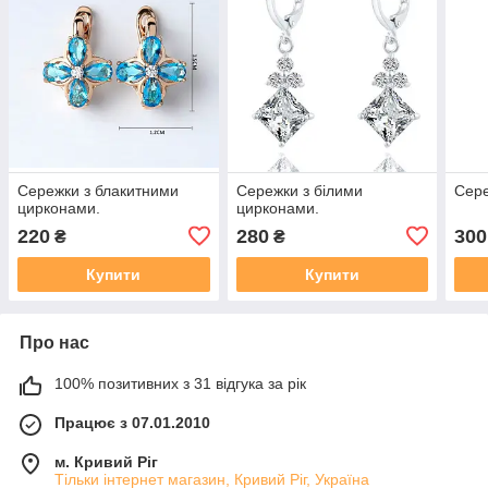
Сережки з блакитними
Сережки з білими
Сере
цирконами.
цирконами.
220
280
300
₴
₴
Купити
Купити
Про нас
100% позитивних з 31 відгука за рік
Працює з 07.01.2010
м. Кривий Ріг
Тільки інтернет магазин, Кривий Ріг, Україна