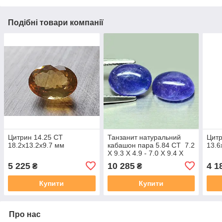
Подібні товари компанії
Цитрин 14.25 CT
Танзанит натуральний
Цитр
18.2х13.2х9.7 мм
кабашон пара 5.84 CT 7.2
13.
X 9.3 X 4.9 - 7.0 X 9.4 X
4.6 mm.
5 225
10 285
4 1
₴
₴
Купити
Купити
Про нас