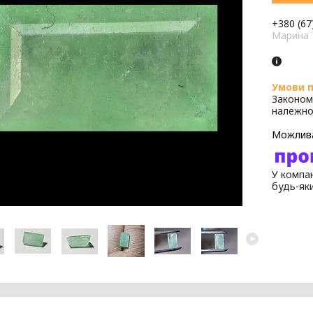
+380 (67
Марина
Законом
належно
У компан
будь-як