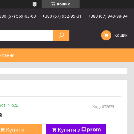
Кошик
380 (67) 569-63-63
+380 (67) 952-95-31
+380 (67) 943-98-94
Кошик
итання
сті 1 од.
Код:
672675
₴
Купити
Купити з