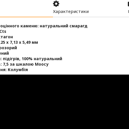
Характеристики
оцінного каменю: натуральний смарагд
 Cts
ктагон
,25 х 7,13 х 5,49 мм
прозорий
ений
: підігрів, 100% натуральний
: 7,5 за шкалою Моосу
ня: Колумбія