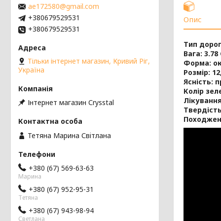
ae172580@gmail.com
+380679529531
Опис
+380679529531
Тип дорог
Вага: 3.78
Тільки інтернет магазин, Кривий Ріг,
Форма: о
Україна
Розмір: 12
Ясність: 
Колір зел
Лікування
Інтернет магазин Сrysstal
Твердість
Походжен
Тетяна Марина Свiтлана
+380 (67) 569-63-63
Марина
+380 (67) 952-95-31
Тетяна
+380 (67) 943-98-94
Светлана